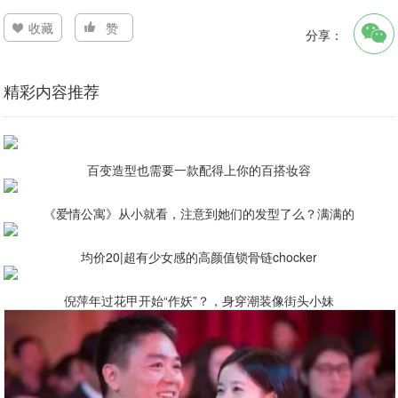
收藏
赞
分享：
精彩内容推荐
百变造型也需要一款配得上你的百搭妆容
《爱情公寓》从小就看，注意到她们的发型了么？满满的
均价20|超有少女感的高颜值锁骨链chocker
倪萍年过花甲开始“作妖”？，身穿潮装像街头小妹