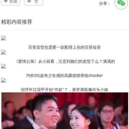
收藏
赞
分享：
精彩内容推荐
百变造型也需要一款配得上你的百搭妆容
《爱情公寓》从小就看，注意到她们的发型了么？满满的
均价20|超有少女感的高颜值锁骨链chocker
倪萍年过花甲开始“作妖”？，身穿潮装像街头小妹