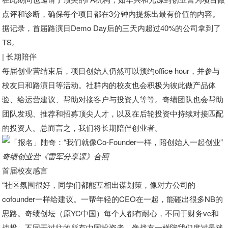
点评和诊断，确保每个项目都在3分钟内提炼出最有价值的内容。
据记录，首届路演日Demo Day后的三天内超过40%的公司拿到了
TS。
| 长期陪伴
每届创业营结束后，项目创始人仍然可以预约office hour，并参与
校友日和路演日等活动。社群内的校友也会积极为彼此做产品体
验、给运营建议、帮助对接客户与投资人等等。奇绩团队也会帮助
团队发现、推荐和招募顶尖人才，以及在后轮投资中持续对接匹配
的投资人。总而言之，我们将长期陪伴创业者。
奇绩创业营《
雷军
分享课》合照
首届校友感言
“社区氛围很好，同学们都能互相出谋划策，像对方公司的
cofounder一样给建议。一帮年轻的CEO在一起，能碰出很多NB的
思路。奇绩创坛（原YC中国）每个人都有耐心，不同于财务vc和
战投，不同于过往的所有中国投资者，像战友一样陪我们度过最迷