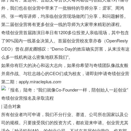
外，我们也在创业营中带来了一批独特的导师分享：
雷军
、周鸿
祎、张一鸣等讲师，均亲临创业营现场做闭门分享，和问题解答。
第二届创业营将有更多创业一线的导师为大家带来精彩的课程。
奇绩创业营首届路演日单日有1200多位投资人亲临现场，其中包含
了90%国内一线基金决策人。首届创业营校友章亦春（OpenResty
CEO）曾在
朋友圈
感叹：“Demo Day的效应确实厉害，从来没有这
么多一线机构这么密集地联系我们”。
如果你有巨大的决心和远大志向，如果你希望与奇绩团队像战友般
并肩作战、与壮志雄心的CEO们成为校友，请即刻申请奇绩创业营
第二期：apply.miracleplus
.com
奇绩创业营报名及录取流程
| 适合对象
所有创业者均可申请，我们不分行业、赛道、公司所在国家以及公
司的规模。
只要接受我们的投资方式，都欢迎来申请。创业营尤其
适合「种子轮到A轮」的创业公司，不过在首届创业营中，也有部