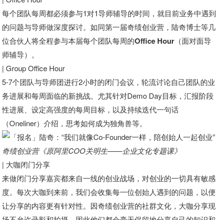
每个团队每周都必须参与1对1导师辅导的时间，就目前业务中遇到
的问题与导师做深度探讨。如同第一届奇绩创业营，
陆奇博士等几
位合伙人将全程参与
本届每个团队每周的Office Hour（面对面导
师辅导）。
| Group Office Hour
5-7个团队与导师团进行2小时的闭门会议，轮流讨论自己团队的业
务进展和每周面临的新挑战。尤其针对Demo Day目标，汇报阶段
性进展、设定高强度的每周目标，以及持续迭代一句话
（Oneliner）介绍，思考如何成为独角兽等。
奇绩创业营《原阿里COO关明生——企业文化专题课》
| 大咖闭门分享
来做闭门分享嘉宾都来自一线的创业战场，对创业的一切具有敏感
度。每次大咖到来前，我们会收集每一位创始人遇到的问题，以便
让分享的内容更有针对性。
因
奇绩创业营的社群文化，大咖分享现
场不允许录影和拍摄，因此他们都会毫无保留地分享自己的知识和