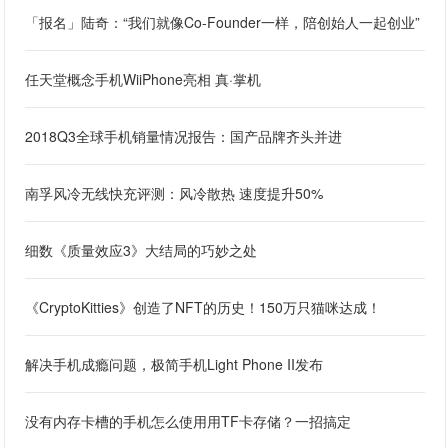
「报名」陆奇：“我们就像Co-Founder一样，陪创始人一起创业”
任天堂概念手机WiiPhone亮相 真·掌机
2018Q3全球手机销量情况报告：国产品牌齐头并进
南孚风冷无线快充评测：风冷散热 速度提升50%
细数《质量效应3》大结局的巧妙之处
《CryptoKitties》创造了NFT的历史！150万只猫咪达成！
解决手机成瘾问题，极简手机Light Phone II发布
没有内存卡槽的手机怎么使用用TF卡存储？一招搞定