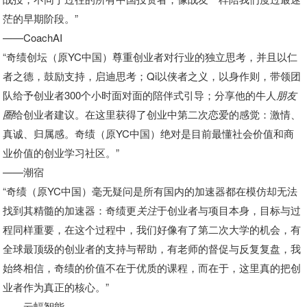
茫的早期阶段。”
——CoachAI
“奇绩创坛（原YC中国）尊重创业者对行业的独立思考，并且以仁
者之德，鼓励支持，启迪思考；Qi以侠者之义，以身作则，带领团
队给予创业者300个小时面对面的陪伴式引导；分享他的牛人
朋友
圈
给创业者建议。在这里获得了创业中第二次恋爱的感觉：激情、
真诚、归属感。奇绩（原YC中国）绝对是目前最懂社会价值和商
业价值的创业学习社区。”
——潮宿
“奇绩（原YC中国）毫无疑问是所有国内的加速器都在模仿却无法
找到其精髓的加速器：奇绩更
关注
于创业者与项目本身，目标与过
程同样重要，在这个过程中，我们好像有了第二次大学的机会，有
全球最顶级的创业者的支持与帮助，有老师的督促与反复复盘，我
始终相信，奇绩的价值不在于优质的课程，而在于，这里真的把创
业者作为真正的核心。”
——云蝠智能