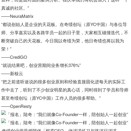
真诚的社区。”
——NeuraMatrix
“都说创始人是企业的天花板。在奇绩创坛（原YC中国）与各位导
师、分享嘉宾以及各路学员一起的日子里，大家相互碰撞迭代，不
断突破自己的天花板。今日我以奇绩为荣，他日奇绩也将以我为
荣！”
——CrediGO
“就说结果吧，创业营期间业务增长376%”
——新核云
“把之前道听途说的很多创业原则和经验直接固化进每天的实际工
作中去了，听到了不少创业明星的真心话，同时得到了学员和导师
甚至奇绩创坛（原YC中国）工作人员的很多帮助。”
——OpenResty
奇绩创业营导师陪伴「想享CEO」做演讲练习与路演日演讲