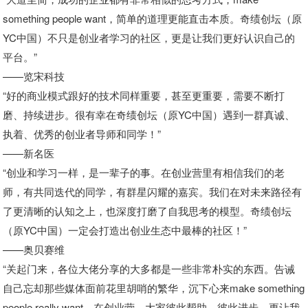
something people want，简单的道理更能直击本质。奇绩创坛（原
YC中国）不只是创业者学习的社区，更是让我们更好认识自己的
平台。”
——览宋科技
“好的商业模式跟好的技术同样重要，甚至更重要，需要不断打
磨、持续进步。很有幸在奇绩创坛（原YC中国）遇到一群真诚、
执着、优秀的创业者导师和同学！”
——新名医
“创业和学习一样，是一辈子的事。在创业营里有相信我们的老
师，有共同迭代的同学，有群星闪耀的嘉宾。我们在对未来路径有
了更清晰的认知之上，也深度打磨了自我思考的模型。奇绩创坛
（原YC中国）一定会打造出创业生态中最棒的社区！”
——奥贝赛维
“关起门来，各位大佬分享的大多都是一些非常朴实的东西。告诫
自己忘却那些媒体面前花里胡哨的繁华，沉下心来make something
people really want。在创业营，大家彼此帮助，彼此进步，更让我