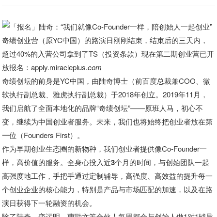
奇绩创业营（原YC中国）的路演日刚刚结束，结束后的三天内，
超过40%的入营公司拿到了TS（投资条款）现在第二期创业营已开
放报名：apply.miracleplus
.com
奇绩创坛的前身是YC中国，由陆奇博士（前百度总裁兼COO、微
软执行副总裁、雅虎执行副总裁）于2018年创立。2019年11月，
我们启航了全面本地化的品牌“奇绩创坛”——原班人马，初心不
变，继续为中国创业者服务。未来，我们也将始终把创业者放在第
一位（Founders First）。
作为早期创业生态圈的新物种，我们创业者提供像Co-Founder一
样，高价值的服务。
全身心投入近3个月的时间，
与创始团队一起
高强度地工作，手把手通过定制辅导，高强度、高效益的提升每一
个创业企业的核心能力，特别是
产品与市场匹配的加速，以及
在路
演日获得下一轮融资的机会。
除了陆奇、栾运明、曹勖文等合伙人每周都会与创始人做1对1辅导