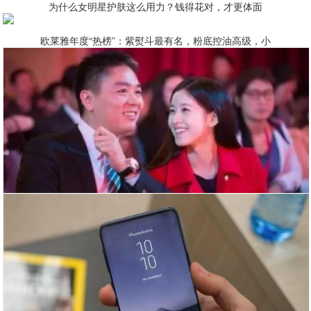
为什么女明星护肤这么用力？钱得花对，才更体面
欧莱雅年度“热榜”：紫熨斗最有名，粉底控油高级，小