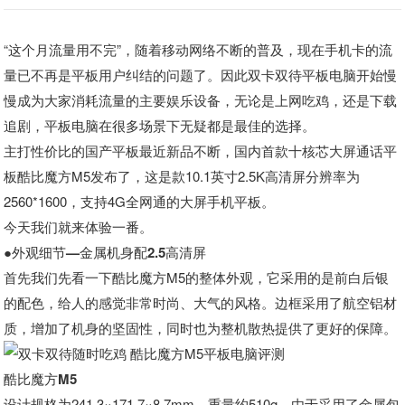
“这个月流量用不完”，随着移动网络不断的普及，现在手机卡的流
量已不再是平板用户纠结的问题了。因此双卡双待平板电脑开始慢
慢成为大家消耗流量的主要娱乐设备，无论是上网吃鸡，还是下载
追剧，平板电脑在很多场景下无疑都是最佳的选择。
主打性价比的国产平板最近新品不断，国内首款十核芯大屏通话平
板酷比魔方M5发布了，这是款10.1英寸2.5K高清屏分辨率为
2560*1600，支持4G全网通的大屏手机平板。
今天我们就来体验一番。
●外观细节—金属机身配2.5高清屏
首先我们先看一下酷比魔方M5的整体外观，它采用的是前白后银
的配色，给人的感觉非常时尚、大气的风格。边框采用了航空铝材
质，增加了机身的坚固性，同时也为整机散热提供了更好的保障。
酷比魔方M5
设计规格为241.3×171.7×8.7mm，重量约510g。由于采用了金属包