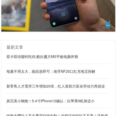
最新文章
双卡双待随时吃鸡 酷比魔方M5平板电脑评测
电量不用太大，能应急即可：南孚NF25口红充电宝拆解
新零售人才需求三年增加20倍，红人装助力富余劳动力再就业
真完美小钢炮！5.4寸iPhone12确认：比苹果9机身还小
中秋去哪玩？不出重庆玩转中秋！这些活动好玩又不贵！还有优