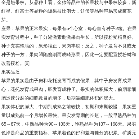
全是短果枝。从品种上看，金帅等品种的长果枝与中果枝较多，新
红星、红富士等品种的短果枝比例大，辽伏等品种容易形成腋花
芽。
座果：苹果的正常果实，每果有5个心室，每心室有种子2粒。在果
实发育过程中，种子分泌激素刺激果肉生长，所以授粉受精良好、
种子充实饱满的，果形端正，果肉丰腴；反之，种子发育不良或无
种子的一方，果肉凹陷瘦削而成畸形果，因此一定要配置授粉树和
改善授粉。[2]
果实品质
苹果的果实是由子房和花托发育而成的假果，其中子房发育成果
心，花托发育成果肉，胚发育成种子。果实的体积膨大，前期靠细
胞迅速分裂的细胞数目的增多，后期靠细胞体积的膨大。
果实体积的膨大，中期到成熟之前较快，初期和末期较慢，果实重
量以成熟前一个月增长最快。果实发育期的长短，一般早熟品种为
65～87天，中熟品种为90～133天，晚熟品种为137～168天。果实
色泽是商品的重要指标。苹果着色的好和差与糖分的积累、矿质元