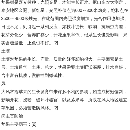
苹果树是喜光树种，光照充足，才能生长正常。据山东农大测定，
泰安地区金冠、新红星，光照补偿点为600～800米烛光，饱和点在
3500～4500米烛光。在此范围内光照强度增加，光合作用也加强。
日照不足，则引起一系列反应，如枝叶徒长、软弱、抗病虫力差，
花芽分化少，营养贮存少，开花座果率低，根系生长也受影响，果
实含糖量低，上色也不好。[2]
土壤
土壤对苹果的生长、产量、质量的好坏影响很大。主要因素是土
层、土壤通气、土质。总之，苹果需要土壤肥沃深厚，排水良好，
含丰富有机质，微酸性到微碱性。
风
大风常给苹果的生长发育带来许多不利的影响，如造成树冠偏斜，
影响开花，授粉，破坏叶器官，以及落果等，所以在风大地区建立
苹果园，必须营造防风林。[2]
病虫害防治
苹果主要病害：[2]