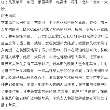
红；灵宝苹果—华冠；栖霞苹果—红富士；花牛；北斗；金帅；大
沙。
历史源流
苹果原产欧洲中部、东南部，中亚西亚和中国的新疆。在公元前三
百年的欧洲，M.P.Cato已记载了苹果的品种。后来，罗马人开始栽
培，并有嫁接繁殖。十八世纪J.B.蒙氏及T.A已利用自然杂交进行实
生苗选育，逐步推广栽培。发现美洲新大陆后，欧洲移民把苹果传
入美洲，在美洲又培育了不少新品种。日本在明治维新时代，从欧
美引入苹果。此后，大洋洲、非洲也都相继引入苹果。近百年来，
世界五大洲先后有了苹果栽培。最早期的欧洲人已食用苹果，并对
之进行了改良和选育，一些品种早见于2000多年前，在向美洲殖民
前，欧洲已知品种达数百个。随着北美的移民浪潮，实生苗苹果品
种也到处传播，变成当地传奇人物的巡回使者，在苹果的传播中起
了主要作用，其中最突出的是约翰·查普曼，他绰号“苹果佬”，在俄
亥俄及印第安纳广泛种植苹果。印第安人和设陷阱捕兽者可能也传
播了苹果。