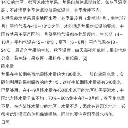
14℃的地区，都可以栽培苹果。苹果自然休眠期较长。如冬季温度
高，不能满足冬季休眠期所需低温时，春季发芽不齐。
从世界栽培苹果最多地区来看，冬季最冷月（北半球1月，南半球7
月）平均气温在-10～10℃之间，才能满足苹果对低温的要求。中
国各苹果主要产区的一月份平均气温都在此限度内。生长期（4～
10月）平均气温在12～18℃，夏季（6～8月）平均气温在18～
24℃，最适合苹果的生长。秋季温度，白天高夜间低时，果实含糖
分高，着色好，果皮厚，果粉多，耐贮藏。[2]
降水量
苹果在生长期每亩地需降水量约为180毫米。一般自然降水量，实
际能利用到果树吸收的约为1/3，这样生长期降水量能有540毫米，
已足够用。在4～9月降水量在450毫米以下的地区则需要灌水，中
国北方降水量分布不均，70%～80%集中在7～8月间，春季则水量
不足。在内陆降水量少的地区，水量不足，因此在建园选地时，必
须考虑到灌溉条件和保墒措施，同时也要注意雨季排水措施。
日照