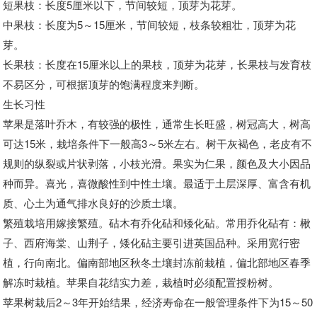
短果枝：长度5厘米以下，节间较短，顶芽为花芽。
中果枝：长度为5～15厘米，节间较短，枝条较粗壮，顶芽为花
芽。
长果枝：长度在15厘米以上的果枝，顶芽为花芽，长果枝与发育枝
不易区分，可根据顶芽的饱满程度来判断。
生长习性
苹果是落叶乔木，有较强的极性，通常生长旺盛，树冠高大，树高
可达15米，栽培条件下一般高3～5米左右。树干灰褐色，老皮有不
规则的纵裂或片状剥落，小枝光滑。果实为仁果，颜色及大小因品
种而异。喜光，喜微酸性到中性土壤。最适于土层深厚、富含有机
质、心土为通气排水良好的沙质土壤。
繁殖栽培用嫁接繁殖。砧木有乔化砧和矮化砧。常用乔化砧有：楸
子、西府海棠、山荆子，矮化砧主要引进英国品种。采用宽行密
植，行向南北。偏南部地区秋冬土壤封冻前栽植，偏北部地区春季
解冻时栽植。苹果自花结实力差，栽植时必须配置授粉树。
苹果树栽后2～3年开始结果，经济寿命在一般管理条件下为15～50