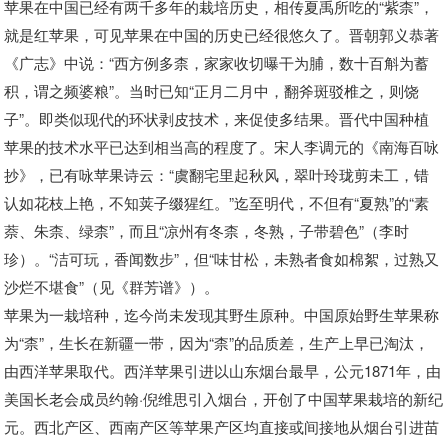
苹果在中国已经有两千多年的栽培历史，相传夏禹所吃的“紫柰”，
就是红苹果，可见苹果在中国的历史已经很悠久了。晋朝郭义恭著
《广志》中说：“西方例多柰，家家收切曝干为脯，数十百斛为蓄
积，谓之频婆粮”。当时已知“正月二月中，翻斧斑驳椎之，则饶
子”。即类似现代的环状剥皮技术，来促使多结果。晋代中国种植
苹果的技术水平已达到相当高的程度了。宋人李调元的《南海百咏
抄》，已有咏苹果诗云：“虞翻宅里起秋风，翠叶玲珑剪未工，错
认如花枝上艳，不知荚子缀猩红。”迄至明代，不但有“夏熟”的“素
萘、朱柰、绿柰”，而且“凉州有冬柰，冬熟，子带碧色”（李时
珍）。“洁可玩，香闻数步”，但“味甘松，未熟者食如棉絮，过熟又
沙烂不堪食”（见《群芳谱》）。
苹果为一栽培种，迄今尚未发现其野生原种。中国原始野生苹果称
为“柰”，生长在新疆一带，因为“柰”的品质差，生产上早已淘汰，
由西洋苹果取代。西洋苹果引进以山东烟台最早，公元1871年，由
美国长老会成员约翰·倪维思引入烟台，开创了中国苹果栽培的新纪
元。西北产区、西南产区等苹果产区均直接或间接地从烟台引进苗