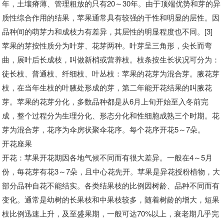
年，土壤瘠薄、管理粗放的只有20～30年。由于顶端优势和芽的异
质性综合作用的结果，苹果通常具有较强的干性和明显的层性。因
品种间的萌芽力和成枝力有差异，其层性的明显程度也不同。[3]
苹果的芽按性质分为叶芽、花芽两种。叶芽呈三角形，尖长而弯
曲，展叶后长成枝，叫做新梢或营养枝。枝条按生长状况可分为：
徒长枝、普通枝、纤细枝、叶丛枝：苹果的花芽为混合芽。腋花芽
枝，在当年生枝的叶腋处形成的芽，第二年能开花结果的叫腋花
芽。苹果的花芽分化，多数品种都是从6月上旬开始至入冬前完
成，整个过程分为生理分化、形态分化和性细胞成熟三个时期。花
芽为混合芽，花序为伞房状聚伞花序。每个花序开花5～7朵。
开花座果
开花：苹果开花期因各地气候不同而有很大差异。一般在4～5月
份，每花芽有花3～7朵，且中心花先开。苹果是异花授粉植物，大
部分品种自花不能结实。各类结果枝的比例因树龄、品种不同而有
变化。通常是幼树的长果枝和中果枝较多，随着树龄的增大，短果
枝比例迅速上升，及至盛果期，一般可达70%以上，衰老期几乎完