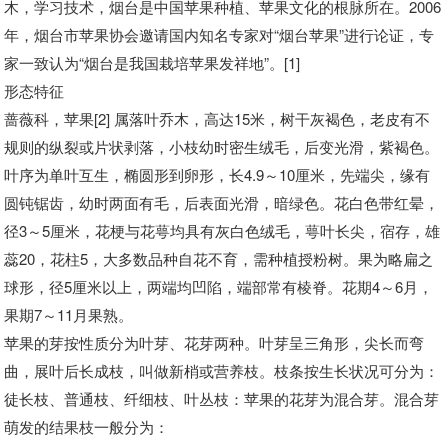
木，学习技术，烟台是中国苹果种植、苹果文化的根脉所在。2006
年，烟台市苹果协会邀请国内知名专家对“烟台苹果”进行论证，专
家一致认为“烟台是我国栽培苹果发祥地”。[1]
形态特征
蔷薇科，苹果[2] 属落叶乔木，高达15米，树干灰褐色，老皮有不
规则的纵裂或片状剥落，小枝幼时密生绒毛，后变光滑，紫褐色。
叶序为单叶互生，椭圆形到卵形，长4.9～10厘米，先端尖，缘有
圆钝锯齿，幼时两面有毛，后表面光滑，暗绿色。花白色带红晕，
径3～5厘米，花梗与花萼均具有灰白色绒毛，萼叶长尖，宿存，雄
蕊20，花柱5，大多数品种自花不育，需种植授粉树。果为略扁之
球形，径5厘米以上，两端均凹陷，端部常有棱脊。花期4～6月，
果期7～11月果熟。
苹果的芽按性质分为叶芽、花芽两种。叶芽呈三角形，尖长而弯
曲，展叶后长成枝，叫做新梢或营养枝。枝条按生长状况可分为：
徒长枝、普通枝、纤细枝、叶丛枝：苹果的花芽为混合芽。混合芽
萌发的结果枝一般分为：