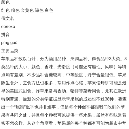
颜色
红色 粉色 金黄色 绿色 白色
俄文名
яблоко
拼音
píng guǒ
主要品类
苹果品种数以百计，分为酒用品种、烹调品种、鲜食品种3大类。3
类品种的大小、颜色、香味、光滑度（可能还有脆性、风味）等特
点均有差别。不少品种含糖较高，中等酸度，丹宁含量很低。苹果
除生食外，烹食方法也很多，常用作点心馅，苹果馅烤饼可能是最
早的美国式甜食。炸苹果常与香肠、猪排等菜肴同食，尤其在欧洲
特别普遍。最新的分类学证据显示苹果属的成员也不过38种，要查
出一个“属谱”似乎也并非难事，但是每个种似乎都跟我们吃到的苹
果有共同之处，并且每个种都可以提供一些水果，虽然有些味道着
实不怎么样。从这个角度看，苹果属的每个种都有可能为超市中苹