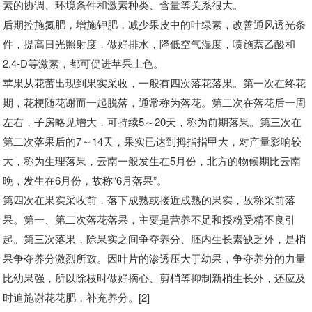
素的协调、环境条件和激素种类、含量等关系很大。
后期控施氮肥，增施钾肥，减少果皮中的叶绿素，改善通风透光条
件，提高日光照射度，做好排水，降低空气湿度，喷施萘乙酸和
2.4-D等激素，都可促进苹果上色。
苹果从花蕾出现到果实采收，一般有四次落花落果。第一次在终花
期，花梗随花谢而一起脱落，通常称为落花。第二次在落花后一周
左右，子房略见增大，可持续5～20天，称为前期落果。第三次在
第二次落果后的7～14天，果实已达到拇指指甲大，对产量影响较
大，称为生理落果，云南一般发生在5月份，北方的物候期比云南
晚，发生在6月份，故称“6月落果”。
第四次在果实采收前，落下成熟或接近成熟的果实，故称采前落
果。第一、第二次落花落果，主要是营养不足和授粉受精不良引
起。第三次落果，除果实之间争夺养分、胚内生长素缺乏外，是梢
果争夺养分激烈所致。因叶片的渗透压大于幼果，争夺养分的力量
比幼果强，所以除枝时做好摘心、剪梢等抑制新梢生长外，还应及
时追施谢花花肥，补充养分。[2]