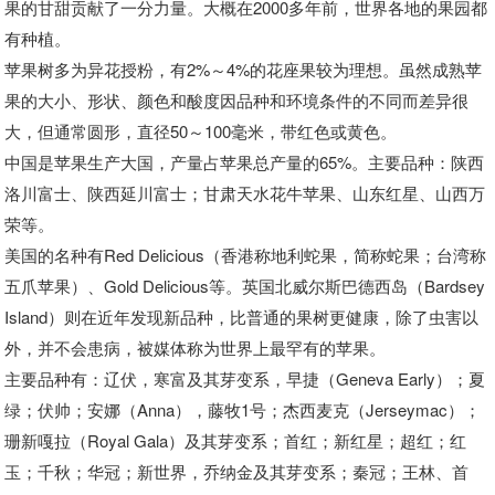
果的甘甜贡献了一分力量。大概在2000多年前，世界各地的果园都
有种植。
苹果树多为异花授粉，有2%～4%的花座果较为理想。虽然成熟苹
果的大小、形状、颜色和酸度因品种和环境条件的不同而差异很
大，但通常圆形，直径50～100毫米，带红色或黄色。
中国是苹果生产大国，产量占苹果总产量的65%。主要品种：陕西
洛川富士、陕西延川富士；甘肃天水花牛苹果、山东红星、山西万
荣等。
美国的名种有Red Delicious（香港称地利蛇果，简称蛇果；台湾称
五爪苹果）、Gold Delicious等。英国北威尔斯巴德西岛（Bardsey
Island）则在近年发现新品种，比普通的果树更健康，除了虫害以
外，并不会患病，被媒体称为世界上最罕有的苹果。
主要品种有：辽伏，寒富及其芽变系，早捷（Geneva Early）；夏
绿；伏帅；安娜（Anna），藤牧1号；杰西麦克（Jerseymac）；
珊新嘎拉（Royal Gala）及其芽变系；首红；新红星；超红；红
玉；千秋；华冠；新世界，乔纳金及其芽变系；秦冠；王林、首