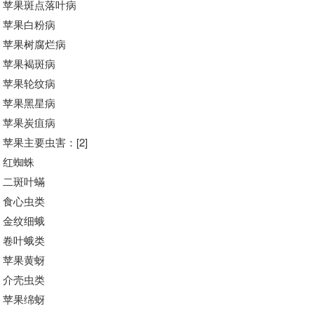
苹果斑点落叶病
苹果白粉病
苹果树腐烂病
苹果褐斑病
苹果轮纹病
苹果黑星病
苹果炭疽病
苹果主要虫害：[2]
红蜘蛛
二斑叶蟎
食心虫类
金纹细蛾
卷叶蛾类
苹果黄蚜
介壳虫类
苹果绵蚜