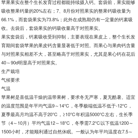
苹果果实在整个生长发育过程都能持续摄入钙。套袋前，果实能够
吸收整果钙量的20%左右；7、8月份对照果实的整果钙吸收量为
66.1%，而套袋果实为73.8%；此外在成熟期仍有一定量的钙素吸
收。去袋后，套袋果实的钙吸收量高于对照果实。
果实套袋后，钙素吸收受到抑制，主要表现在果皮上，整个生长发
育期间套袋苹果的果皮钙含量显著低于对照。而果心与果肉钙含量
与对照果实相差不大，甚至略高于对照果实，尤其是果心钙在花后
40～90d明显高于对照果实。
生产栽培
气候要求
气温
苹果树是喜低温干燥的温带果树，要求冬无严寒，夏无酷暑。适宜
的温度范围是年平均气温9～14℃，冬季极端低温不低于-12℃，
夏季最高月均温不高于20℃，≥10℃年积温5000℃左右，生长季
节（4～10月）平均气温12～18℃，冬季需7.2℃以下低温1200～
1500小时，才能顺利通过自然休眠。一般认为年平均温度在7.5～