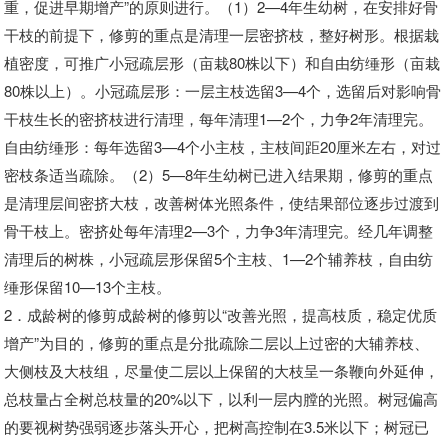
重，促进早期增产”的原则进行。（1）2—4年生幼树，在安排好骨
干枝的前提下，修剪的重点是清理一层密挤枝，整好树形。根据栽
植密度，可推广小冠疏层形（亩栽80株以下）和自由纺缍形（亩栽
80株以上）。小冠疏层形：一层主枝选留3—4个，选留后对影响骨
干枝生长的密挤枝进行清理，每年清理1—2个，力争2年清理完。
自由纺缍形：每年选留3—4个小主枝，主枝间距20厘米左右，对过
密枝条适当疏除。（2）5—8年生幼树已进入结果期，修剪的重点
是清理层间密挤大枝，改善树体光照条件，使结果部位逐步过渡到
骨干枝上。密挤处每年清理2—3个，力争3年清理完。经几年调整
清理后的树株，小冠疏层形保留5个主枝、1—2个辅养枝，自由纺
缍形保留10—13个主枝。
2．成龄树的修剪成龄树的修剪以“改善光照，提高枝质，稳定优质
增产”为目的，修剪的重点是分批疏除二层以上过密的大辅养枝、
大侧枝及大枝组，尽量使二层以上保留的大枝呈一条鞭向外延伸，
总枝量占全树总枝量的20%以下，以利一层内膛的光照。树冠偏高
的要视树势强弱逐步落头开心，把树高控制在3.5米以下；树冠已