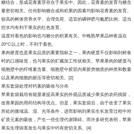
糖结合，形成花青素苷存在于果实中。因此，花青素的发育与糖含
量密切相关。任何影响糖合成和积累的因素均影响花青素的发育。
较高的树体营养水平、合理负荷、适宜的磷钾肥与氮肥比例、适当
控水均有利于果实的红色发育。
温度对着色的影响也与糖分的积累有关。中晚熟苹果品种夜温在
20℃以上时，不利于着色。
果肉硬度也是果实品质的重要指标之一，果肉硬度不仅影响到鲜食
时的口感味觉，也与果实的贮藏加工性状相关。苹果果肉的硬度与
细胞壁中的纤维素含量、细胞壁中胶层内果胶类物质的种类和数量
以及果肉细胞的膨压等密切相关。[2]
果实套袋处理对钙素的吸收与分布
苹果套袋栽培有能显著提高果实的外观品质减少果实的农药残留，
改善果园的用药结构等优点。但是，果实套袋后，由于改变了果实
所处的微域温、湿、光等条件，进而影响到果实生长发育过程中对
矿质元素的吸收，产生一些生理代谢障碍。而许多研究表明，苹果
果实生理病害发生与果实中钙有密切关系。[4]