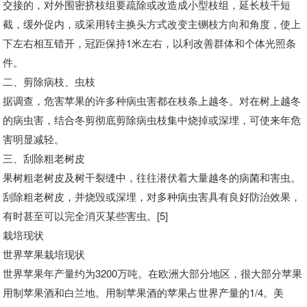
交接的，对外围密挤枝组要疏除或改造成小型枝组，延长枝干短
截，缓外促内，或采用转主换头方式改变主铡枝方向和角度，使上
下左右相互错开，冠距保持1米左右，以利改善群体和个体光照条
件。
二、剪除病枝、虫枝
据调查，危害苹果的许多种病虫害都在枝条上越冬。对在树上越冬
的病虫害，结合冬剪彻底剪除病虫枝集中烧掉或深埋，可使来年危
害明显减轻。
三、刮除粗老树皮
果树粗老树皮及树干裂缝中，往往潜伏着大量越冬的病菌和害虫。
刮除粗老树皮，并烧毁或深埋，对多种病虫害具有良好防治效果，
有时甚至可以完全消灭某些害虫。[5]
栽培现状
世界苹果栽培现状
世界苹果年产量约为3200万吨。在欧洲大部分地区，很大部分苹果
用制苹果酒和白兰地。用制苹果酒的苹果占世界产量的1/4。美