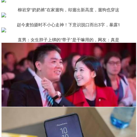
柳岩穿“奶奶裤”在家遛狗，却遛出新高度，遛狗也穿这
赵今麦拍摄时不小心走神！下意识脱口而出3字，暴露1
直男：女生脖子上绑的“带子”是干嘛用的，网友：真是