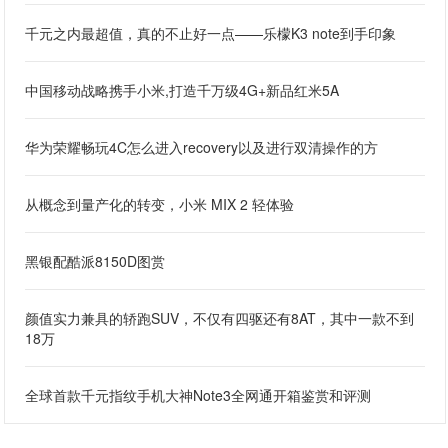
千元之内最超值，真的不止好一点——乐檬K3 note到手印象
中国移动战略携手小米,打造千万级4G+新品红米5A
华为荣耀畅玩4C怎么进入recovery以及进行双清操作的方
从概念到量产化的转变，小米 MIX 2 轻体验
黑银配酷派8150D图赏
颜值实力兼具的轿跑SUV，不仅有四驱还有8AT，其中一款不到
18万
全球首款千元指纹手机大神Note3全网通开箱鉴赏和评测