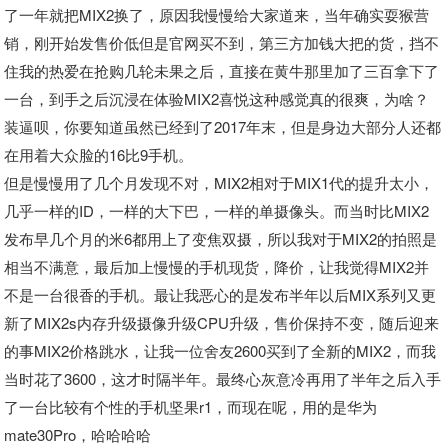
了一年就把MIX2换了，原因我慢慢给大家道来，当年确实耍猴营
销，刚开始发售价低但是官网买不到，第三方加钱大把的货，挡不
住我的热爱在抢购几轮未果之后，直接在黄牛那里加了三百拿下了
一台，到手之后沉浸在体验MIX2喜悦这种感觉真的很爽，为啥？
装逼呗，你要知道虽然已经到了2017年末，但是身边大部分人还都
在用着大众脸的16比9手机。
但是慢慢用了几个月发现不对，MIX2相对于MIX1代的提升太小，
几乎一样的ID，一样的大下巴，一样的单摄像头。而当时比MIX2
发布早几个月的米6都用上了变焦双摄，所以我对于MIX2的拍照是
相当不满意，最后加上慢慢的手机现货，降价，让我觉得MIX2并
不是一台很香的手机。最让我恶心的是发布半年以后MIX系列又更
新了MIX2s内存升级摄像升级CPU升级，售价保持不变，随后迎来
的事MIX2价格跳水，让我一位舍友2600买到了全新的MIX2，而我
当时花了3600，这才时隔半年。最终心灰意冷再用了半年之后入手
了一台比较有个性的手机坚果r1，而现在呢，用的是华为
mate30Pro，哈哈哈哈