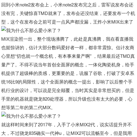
回到小米note2发布会上，小米note2发布完之后，雷军说发布会还
没有完，关键惊喜TMD就来了，发布会还没结束，还要发布一个机
型，这个在发布会之前可是一点风声都没漏，王炸小米MIX出来了
MIX渲染照一出，整个现场沸腾了，此处是真沸腾，我在看直播我
也挺惊讶的，估计大部分数码爱好者一样，都非常震惊。估计友商
心里想“切也就一个概念机，有本事来量产啊” ，结果最后还TMD真
量产了。不得不说当年首创全面屏的概念，一体化陶瓷机身，给手
机提供了超级棒的质感，更重要的是，说服了谷歌，打破了安卓系
统16比9的局限性，这个全面屏的概念一提出，影响了以后整个手
机行业的设计，可以说是完全颠覆，当时其实是非常想买的，但是
手里的机器就是骁龙820处理器，所以升级也没有太大的必要，心
想等第二年的第二代MIX。
就这样时间来到了2017年，入手了小米MIX2代，说实话提升并不
大，不过骁龙835确实一代神u，让MIX2可以流畅至今，但是我用