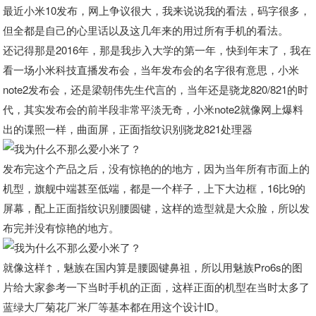
最近小米10发布，网上争议很大，我来说说我的看法，码字很多，
但全都是自己的心里话以及这几年来的用过所有手机的看法。
还记得那是2016年，那是我步入大学的第一年，快到年末了，我在
看一场小米科技直播发布会，当年发布会的名字很有意思，小米
note2发布会，还是梁朝伟先生代言的，当年还是骁龙820/821的时
代，其实发布会的前半段非常平淡无奇，小米note2就像网上爆料
出的谍照一样，曲面屏，正面指纹识别骁龙821处理器
发布完这个产品之后，没有惊艳的的地方，因为当年所有市面上的
机型，旗舰中端甚至低端，都是一个样子，上下大边框，16比9的
屏幕，配上正面指纹识别腰圆键，这样的造型就是大众脸，所以发
布完并没有惊艳的地方。
就像这样↑，魅族在国内算是腰圆键鼻祖，所以用魅族Pro6s的图
片给大家参考一下当时手机的正面，这样正面的机型在当时太多了
蓝绿大厂菊花厂米厂等基本都在用这个设计ID。