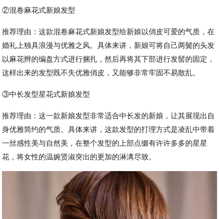
②混卷麻花式新娘发型
推荐理由：这款混卷麻花式新娘发型给新娘以俏皮可爱的气质，在
婚礼上独具浪漫与优雅之风。具体来讲，新娘可将自己两鬓的头发
以麻花辫的编盘方式进行捆扎，然后再将其下部进行发髻的固定，
这样出来的发型既不失优雅俏皮，又能够非常牢固不易散乱。
③中长发型星花式新娘发型
推荐理由：这一款新娘发型非常适合中长发的新娘，让其展现出自
身优雅简约的气质。具体来讲，这款发型的打理方式是凌乱中带着
一丝感性美与自然美，在整个发型的上部点缀有许许多多的星星
花，将女性的温婉贤淑突出的更加的淋漓尽致。