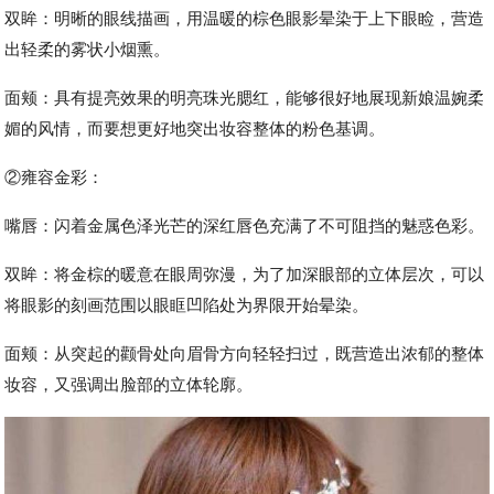
双眸：明晰的眼线描画，用温暖的棕色眼影晕染于上下眼睑，营造
出轻柔的雾状小烟熏。
面颊：具有提亮效果的明亮珠光腮红，能够很好地展现新娘温婉柔
媚的风情，而要想更好地突出妆容整体的粉色基调。
②雍容金彩：
嘴唇：闪着金属色泽光芒的深红唇色充满了不可阻挡的魅惑色彩。
双眸：将金棕的暖意在眼周弥漫，为了加深眼部的立体层次，可以
将眼影的刻画范围以眼眶凹陷处为界限开始晕染。
面颊：从突起的颧骨处向眉骨方向轻轻扫过，既营造出浓郁的整体
妆容，又强调出脸部的立体轮廓。