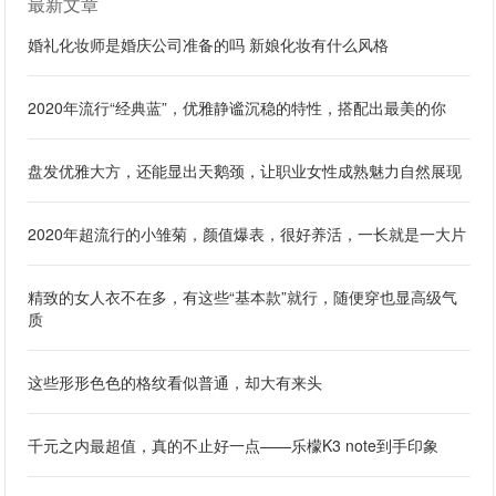
最新文章
婚礼化妆师是婚庆公司准备的吗 新娘化妆有什么风格
2020年流行“经典蓝”，优雅静谧沉稳的特性，搭配出最美的你
盘发优雅大方，还能显出天鹅颈，让职业女性成熟魅力自然展现
2020年超流行的小雏菊，颜值爆表，很好养活，一长就是一大片
精致的女人衣不在多，有这些“基本款”就行，随便穿也显高级气
质
这些形形色色的格纹看似普通，却大有来头
千元之内最超值，真的不止好一点——乐檬K3 note到手印象