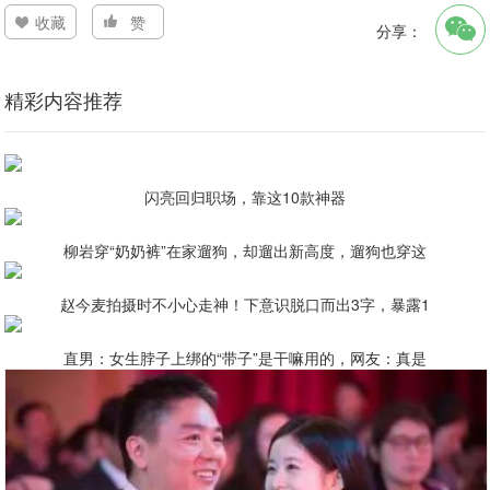
收藏
赞
分享：
精彩内容推荐
闪亮回归职场，靠这10款神器
柳岩穿“奶奶裤”在家遛狗，却遛出新高度，遛狗也穿这
赵今麦拍摄时不小心走神！下意识脱口而出3字，暴露1
直男：女生脖子上绑的“带子”是干嘛用的，网友：真是