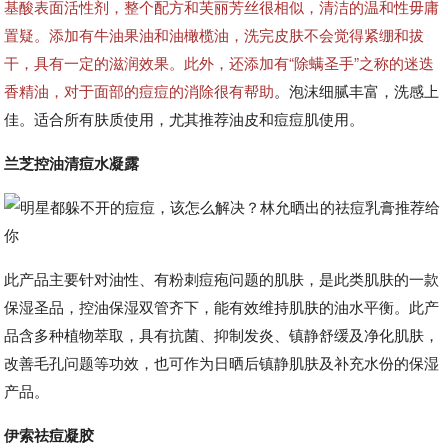
基酸表面活性剂，整个配方和芙丽芳丝很相似，清洁的温和性毋庸
置疑。添加有牛油果油和油橄榄油，洗完皮肤不会觉得紧绷和拔
干，具有一定的滋润效果。此外，还添加有“除螨圣手”之称的迷迭
香精油，对于面部的痘痘的消除很有帮助
。泡沫细腻丰富，洗感上
佳。适合所有肤质使用，尤其推荐油皮和痘痘肌使用。
兰芝控油清痘水凝露
此产品主要针对油性、有粉刺痘疱问题的肌肤，是此类肌肤的一款
保湿圣品，控油保湿双管齐下，能有效维持肌肤的油水平衡。此产
品含多种植物萃取，具有抗菌、抑制发炎、镇静舒缓及净化肌肤，
改善毛孔问题等功效，也可作为日晒后镇静肌肤及补充水份的保湿
产品。
伊索祛痘凝胶