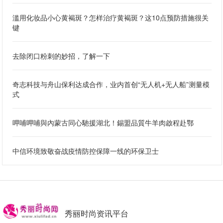
滥用化妆品小心黄褐斑？怎样治疗黄褐斑？这10点预防措施很关
键
去除闭口粉刺的妙招，了解一下
奇志科技与舟山保利达成合作，业内首创“无人机+无人船”测量模
式
呷哺呷哺與內蒙古同心馳援湖北！錫盟品質牛羊肉啟程赴鄂
中信环境致敬奋战疫情防控保障一线的环保卫士
秀丽时尚资讯平台