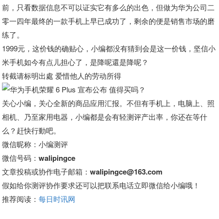
前，只看数据信息不可以证实它有多么的出色，但做为华为公司二
零一四年最终的一款手机上早已成功了，剩余的便是销售市场的磨
练了。
1999元，这价钱的确贴心，小编都没有猜到会是这一价钱，坚信小
米手机如今有点儿担心了，是降呢還是降呢？
转截请标明出處 爱惜他人的劳动所得
关心小编，关心全新的商品应用汇报。不但有手机上，电脑上、照
相机、乃至家用电器，小编都是会有轻测评产出率，你还在等什
么？赶快行動吧。
微信昵称：
小编测评
微信号码：
walipingce
文章投稿或协作电子邮箱：
walipingce@163.com
假如给你测评协作要求还可以把联系电话立即微信给小编哦！
推荐阅读：
每日时讯网