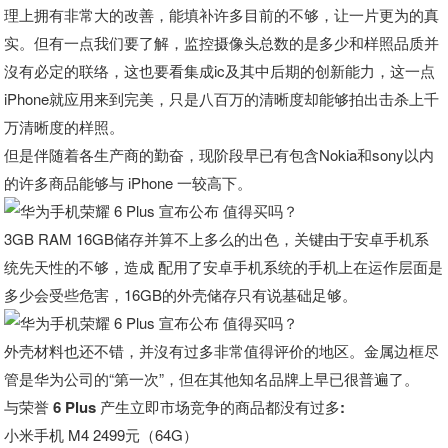
理上拥有非常大的改善，能填补许多目前的不够，让一片更为的真
实。但有一点我们要了解，监控摄像头总数的是多少和样照品质并
沒有必定的联络，这也要看集成ic及其中后期的创新能力，这一点
iPhone就应用来到完美，只是八百万的清晰度却能够拍出击杀上千
万清晰度的样照。
但是伴随着各生产商的勤奋，现阶段早已有包含Nokia和sony以内
的许多商品能够与 iPhone 一较高下。
3GB RAM 16GB储存并算不上多么的出色，关键由于安卓手机系
统先天性的不够，造成 配用了安卓手机系统的手机上在运作层面是
多少会受些危害，16GB的外壳储存只有说基础足够。
外壳材料也还不错，并沒有过多非常值得评价的地区。金属边框尽
管是华为公司的“第一次”，但在其他知名品牌上早已很普遍了。
与荣誉 6 Plus 产生立即市场竞争的商品都没有过多:
小米手机 M4 2499元（64G）