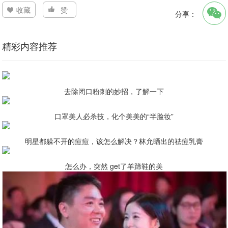
收藏
赞
分享：
精彩内容推荐
去除闭口粉刺的妙招，了解一下
口罩美人必杀技，化个美美的“半脸妆”
明星都躲不开的痘痘，该怎么解决？林允晒出的祛痘乳膏
怎么办，突然 get了羊蹄鞋的美