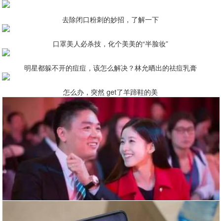
去除闭口粉刺的妙招，了解一下
口罩美人必杀技，化个美美的“半脸妆”
明星都躲不开的痘痘，该怎么解决？林允晒出的祛痘乳膏
怎么办，突然 get了羊蹄鞋的美