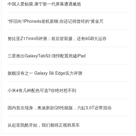
中国人爱贴膜,康宁新一代屏幕遭遇尴尬
“怀旧向”iPhone4s老机新聊,你还记得曾经的“黄金尺
努比亚Z17miniS评测：前后皆双摄，还有6GB大运存
三星推出GalaxyTabS3:强悍配置死磕iPad
旗舰没有之一 Galaxy S6 Edge实力评测
小米4有几种配色可选?你绝对想不到
国内首次现身，奥迪新款Q5性能版，六缸3.0T还带混动
从起亚凯酷开始，我们都得正视韩系车