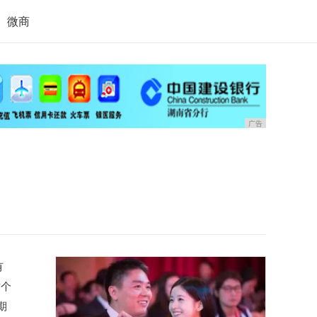
微商
广告
有
这个
期