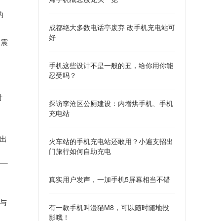
的
成都绝大多数电话亭废弃 改手机充电站可
。
好
为震
手机这些设计不是一般的丑，给你用你能
忍受吗？
对
探访李沧区公厕建设：内增烘手机、手机
充电站
出
火车站的手机充电站还敢用？小遍支招出
门旅行如何自助充电
真实用户发声，一加手机5屏幕相当不错
着与
有一款手机叫漫猫M8，可以随时随地投
影哦！