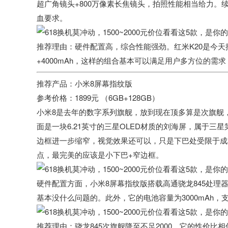
超广角镜头+800万像素长焦镜头，拍照性能相当给力。续
血要求。
推荐理由
：硬件配置高，综合性能强劲。红米K20是今天推
+4000mAh，这样的组合基本可以满足用户多方位的需
推荐产品：
小米8屏幕指纹版
参考价格：
1899元 （6GB+128GB）
小米8是去年的数字系列旗舰，放到现在顶多算是次旗舰
面是一块6.21英寸的三星OLED材质的刘海屏，属于
边框进一步缩窄，视觉效果还可以，只是下巴处受限于成本，
点，最完美的应该是小下巴+窄边框。
硬件配置方面，小米8屏幕指纹版搭载高通骁龙845处理器
基本没什么问题的。此外，它的电池容量为3000mAh，
推荐理由：
骁龙845次旗舰降至不足2000，它的性价比