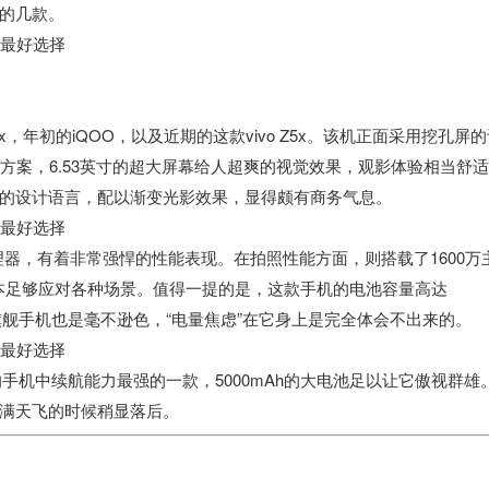
的几款。
，年初的iQOO，以及近期的这款vivo Z5x。该机正面采用挖孔屏
面屏方案，6.53英寸的超大屏幕给人超爽的视觉效果，观影体验相当舒
的设计语言，配以渐变光影效果，显得颇有商务气息。
的处理器，有着非常强悍的性能表现。在拍照性能方面，则搭载了1600万
用基本足够应对各种场景。值得一提的是，这款手机的电池容量高达
些旗舰手机也是毫不逊色，“电量焦虑”在它身上是完全体会不出来的。
的手机中续航能力最强的一款，5000mAh的大电池足以让它傲视群雄
满天飞的时候稍显落后。