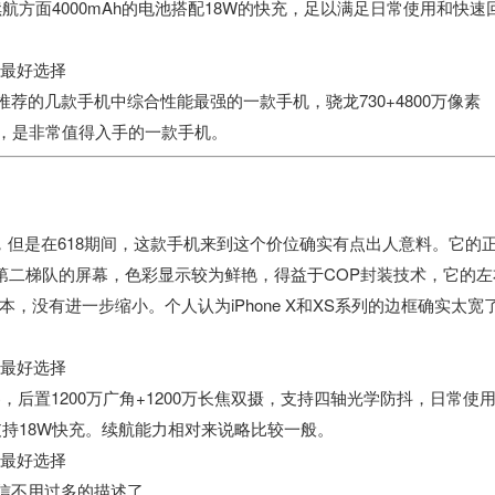
航方面4000mAh的电池搭配18W的快充，足以满足日常使用和快速
荐的几款手机中综合性能最强的一款手机，骁龙730+4800万像素
求，是非常值得入手的一款手机。
，但是在618期间，这款手机来到这个价位确实有点出人意料。它的
三星第二梯队的屏幕，色彩显示较为鲜艳，得益于COP封装技术，它的左
没有进一步缩小。个人认为iPhone X和XS系列的边框确实太宽
，后置1200万广角+1200万长焦双摄，支持四轴光学防抖，日常使
支持18W快充。续航能力相对来说略比较一般。
相信不用过多的描述了。