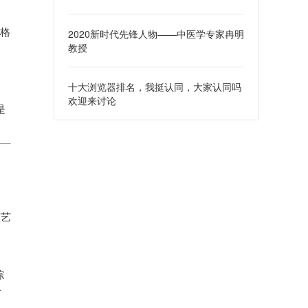
规格
2020新时代先锋人物——中医学专家冉明
教授
十大浏览器排名，我挺认同，大家认同吗
欢迎来讨论
是
有艺
综
万