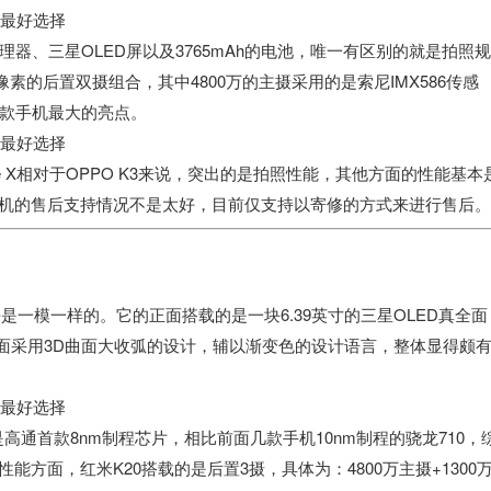
处理器、三星OLED屏以及3765mAh的电池，唯一有区别的就是拍照
500万像素的后置双摄组合，其中4800万的主摄采用的是索尼IMX586传感
款手机最大的亮点。
me X相对于OPPO K3来说，突出的是拍照性能，其他方面的性能基本
手机的售后支持情况不是太好，目前仅支持以寄修的方式来进行售后。
几乎是一模一样的。它的正面搭载的是一块6.39英寸的三星OLED真全面
背面采用3D曲面大收弧的设计，辅以渐变色的设计语言，整体显得颇
高通首款8nm制程芯片，相比前面几款手机10nm制程的骁龙710，
方面，红米K20搭载的是后置3摄，具体为：4800万主摄+1300