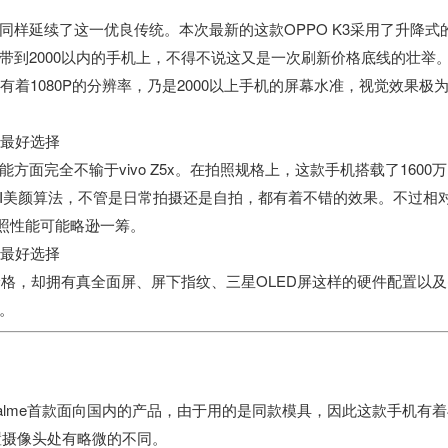
3同样延续了这一优良传统。本次最新的这款OPPO K3采用了升降式
带到2000以内的手机上，不得不说这又是一次刷新价格底线的壮举
有着1080P的分辨率，乃是2000以上手机的屏幕水准，视觉效果极
能方面完全不输于vivo Z5x。在拍照规格上，这款手机搭载了1600万
的AI美颜算法，不管是日常拍摄还是自拍，都有着不错的效果。不过相
拍照性能可能略逊一筹。
价格，却拥有真全面屏、屏下指纹、三星OLED屏这样的硬件配置以及
。
牌realme首款面向国内的产品，由于用的是同款模具，因此这款手机有
后置摄像头处有略微的不同。